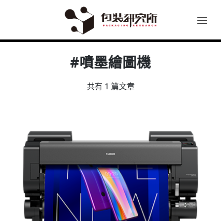
#噴墨繪圖機
共有 1 篇文章