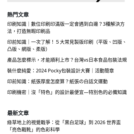
熱門文章
印刷知識｜數位印刷印滿版一定會遇到白邊？3種解決方
法，打造無暇印刷品
印前知識｜一次了解！５大常見製版印刷（平版、凹版、
凸版、網版、柔版）
產品怎麼標示，才能順利上市？台灣vs日本食品包裝法規
裝什麼純愛：2024 Pocky包裝設計大賽｜活動簡章
印前知識：紙張厚度怎麼算？紙張の白話文運動
印刷機密｜沒「特色」的設計最便宜—特別色的必備知識
最新文章
綠草地上的視覺戰爭：從「黑白足球」到 2026 世界盃
「亮色戰靴」的色彩科學