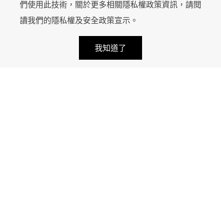
們使用此技術，關於更多相關隱私權政策資訊，請閱
讀我們的
隱私權及安全政策宣示
。
keyboard_arrow_up
首頁
包裝印刷
handshake
calendar_month
local_mall
我知道了
超好笑包裝研究
知識專欄
LINE 諮詢
報價諮詢
近期活動
商店
設備介紹
服務案例
服務方案
關於我們
臺中市南屯區工業區二十二路25號
service@ace.com.tw
+886 4-2359-6678
+886 4-2359-6777
週一至週五、08:30 - 16:30，例假日休息