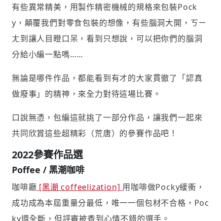
有些異常精美，用製作精密機械的規格來包裝Pock
y，顛覆我們對零食包裝的想像，有些腦洞大開，ㄎㄧ
ㄤ到讓人目瞪口呆，看到只想說，可以把你們的腦洞
分給小編一點嗎……
無論是哪件作品，都能看到有才的大家貫徹了「認真
做廢事」的精神，來全力對待這場比賽。
口說無憑，包編這就挑了一部分作品，讓我們一起來
共同欣賞這些超精彩（荒唐）的參賽作品吧！
2022參賽作品選
Poffee / 黑潮咖啡
咖啡廳
[黑潮 coffeelization]
用咖啡做Pocky緩衝，
成功成為本屆重量分最低，唯一一個包材不合格，Poc
ky還全斷，但評審被香到心情不錯的選手。