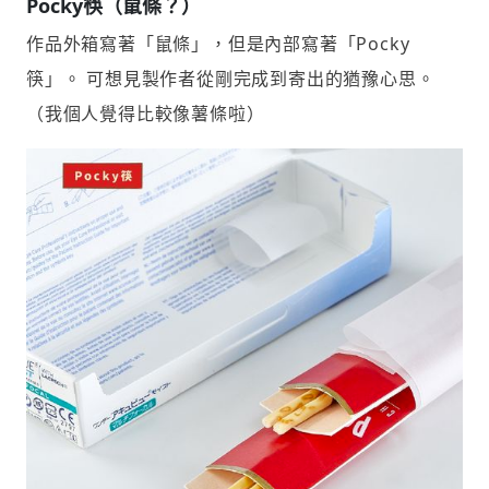
Pocky筷（鼠條？）
作品外箱寫著「鼠條」，但是內部寫著「Pocky
筷」。 可想見製作者從剛完成到寄出的猶豫心思。
（我個人覺得比較像薯條啦）