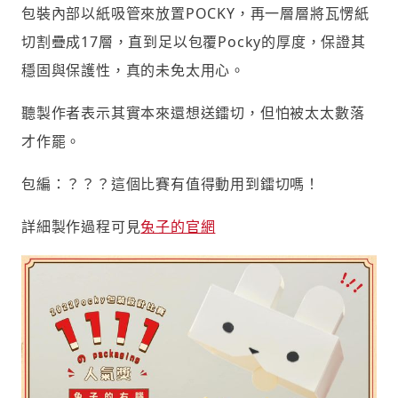
包裝內部以紙吸管來放置POCKY，再一層層將瓦愣紙
切割疊成17層，直到足以包覆Pocky的厚度，保證其
穩固與保護性，真的未免太用心。
聽製作者表示其實本來還想送鐳切，但怕被太太數落
才作罷。
包編：？？？這個比賽有值得動用到鐳切嗎！
詳細製作過程可見
兔子的官網