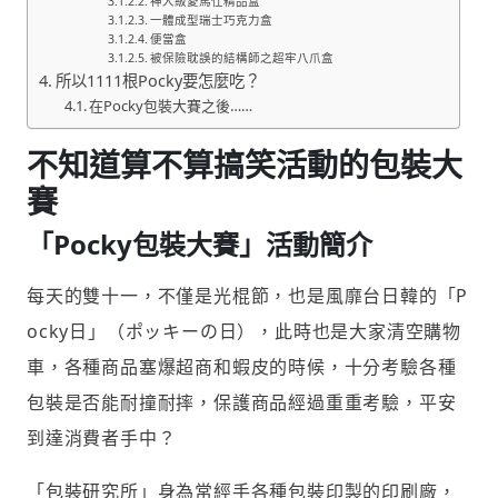
神人級愛馬仕精品盒
一體成型瑞士巧克力盒
便當盒
被保險耽誤的結構師之超牢八爪盒
所以1111根Pocky要怎麼吃？
在Pocky包裝大賽之後……
不知道算不算搞笑活動的包裝大
賽
「Pocky包裝大賽」活動簡介
每天的雙十一，不僅是光棍節，也是風靡台日韓的「P
ocky日」（ポッキーの日），此時也是大家清空購物
車，各種商品塞爆超商和蝦皮的時候，十分考驗各種
包裝是否能耐撞耐摔，保護商品經過重重考驗，平安
到達消費者手中？
「包裝研究所」身為常經手各種包裝印製的印刷廠，