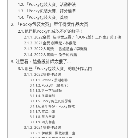
「Pocky包裝大賽」活動辦法
「Pocky包裝大賽」評分標準
「Pocky包裝大賽」獎項
「Pocky包裝大賽」歷年得獎作品大賞
他們把Pocky包成吃不起的樣子！
2022金獎 貓咪世足賽 /「DONZ設計工作室」黃子棟
2021金獎 創世紀 / 林鼎勛
2022人氣獎－ 香爐禮盒 / 李姵緹
2022人氣獎－ 兔子的右腦
注意看，這些設計師太狠了…
那些「Pocky包裝大賽」的瘋狂作品們
2022參賽作品選
Poffee / 黑潮咖啡
Pocky筷（鼠條？）
等一下請旋轉
冬季幽默
Pocky 的生死錄影帶
新年特好，Pocky 好吃
富江小姐
掌力無邊
四支御盒
2021參賽作品選
伊藤潤二致敬款雙一盒