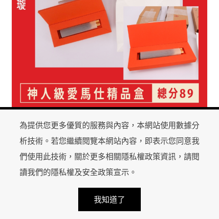
一體成型瑞士巧克力盒
為提供您更多優質的服務與內容，本網站使用數據分
如果你能懂他高明的地方，大概也是對包裝設計有研
析技術。若您繼續閱覽本網站內容，即表示您同意我
究的行家。 沒用膠沒用拼接沒用緩衝，僅用一張紙就
們使用此技術，關於更多相關隱私權政策資訊，請閱
把4根pocky包起來，是個狠人啊，據說製作者是資深
讀我們的
隱私權及安全政策宣示
。
keyboard_arrow_up
結構設計師。
handshake
calendar_month
local_mall
我知道了
LINE 諮詢
報價諮詢
近期活動
商店