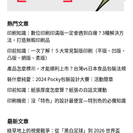
熱門文章
印刷知識｜數位印刷印滿版一定會遇到白邊？3種解決方
法，打造無暇印刷品
印前知識｜一次了解！５大常見製版印刷（平版、凹版、
凸版、網版、柔版）
產品怎麼標示，才能順利上市？台灣vs日本食品包裝法規
裝什麼純愛：2024 Pocky包裝設計大賽｜活動簡章
印前知識：紙張厚度怎麼算？紙張の白話文運動
印刷機密｜沒「特色」的設計最便宜—特別色的必備知識
最新文章
綠草地上的視覺戰爭：從「黑白足球」到 2026 世界盃