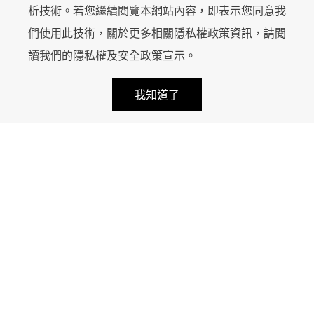
析技術。若您繼續閱覽本網站內容，即表示您同意我
們使用此技術，關於更多相關隱私權政策資訊，請閱
讀我們的
隱私權及安全政策宣示
。
keyboard_arrow_up
首頁
包裝印刷
handshake
calendar_month
local_mall
我知道了
LINE 諮詢
報價諮詢
近期活動
商店
超好笑包裝研究
知識專欄
設備介紹
服務案例
服務方案
關於我們
臺中市南屯區工業區二十二路25號
service@ace.com.tw
+886 4-2359-6678