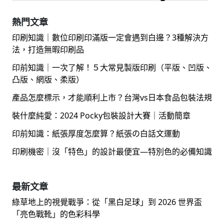
熱門文章
印刷知識｜數位印刷印滿版一定會遇到白邊？3種解決方
法，打造無暇印刷品
印前知識｜一次了解！５大常見製版印刷（平版、凹版、
凸版、網版、柔版）
產品怎麼標示，才能順利上市？台灣vs日本食品包裝法規
裝什麼純愛：2024 Pocky包裝設計大賽｜活動簡章
印前知識：紙張厚度怎麼算？紙張の白話文運動
印刷機密｜沒「特色」的設計最便宜—特別色的必備知識
最新文章
綠草地上的視覺戰爭：從「黑白足球」到 2026 世界盃
「亮色戰靴」的色彩科學