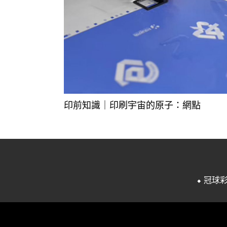
印前知識｜印刷宇宙的原子：網點
⬥ 冠球