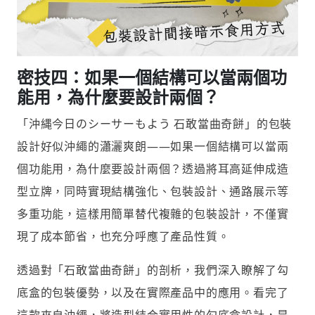
密技四：如果一個結構可以當兩個功
能用，為什麼要設計兩個？
「沖縄今日のシーサーもよう 石敢當曲奇餅」的包裝
設計好似沖繩的瀟灑爽朗——如果一個結構可以當兩
個功能用，為什麼要設計兩個？透過將耳高延伸成造
型立牌，同時實現結構強化、包裝設計、通路展示等
多重功能，這樣用簡單替代複雜的包裝設計，不僅實
現了成本節省，也充分呼應了產品性質。
透過對「石敢當曲奇餅」的剖析，我們深入瞭解了勾
底盒的包裝優勢，以及在實際產品中的應用。看完了
這款來自沖繩，將造型結合實用性的勾底盒設計，是