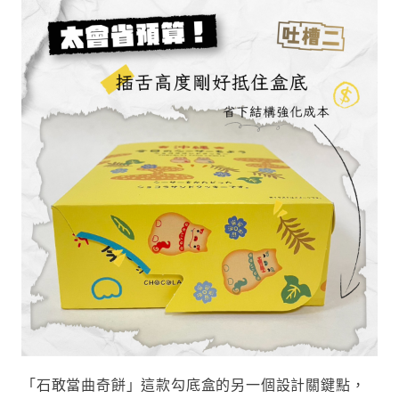
「石敢當曲奇餅」這款勾底盒的另一個設計關鍵點，