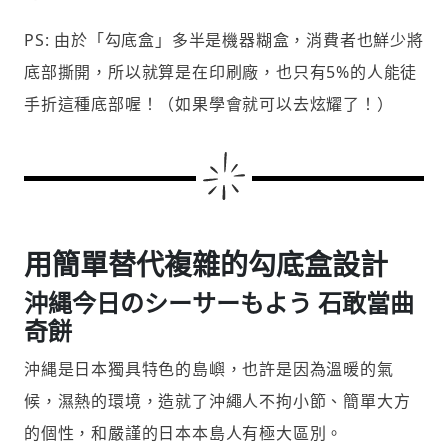
PS: 由於「勾底盒」多半是機器糊盒，消費者也鮮少將
底部撕開，所以就算是在印刷廠，也只有5%的人能徒
手折這種底部喔！（如果學會就可以去炫耀了！）
用簡單替代複雜的勾底盒設計
沖縄今日のシーサーもよう 石敢當曲
奇餅
沖縄是日本獨具特色的島嶼，也許是因為溫暖的氣
候，濕熱的環境，造就了沖繩人不拘小節、簡單大方
的個性，和嚴謹的日本本島人有極大區別。