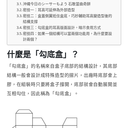
沖縄今日のシーサーもよう 石敢當曲奇餅
密技一：耳高可延伸為外部造型
密技二：盒蓋側翼抵住盒底，巧妙輔助耳高變造型後的
結構支撐
密技三：勾底盒的耳高版面設計，暗示食用方式
密技四：如果一個結構可以當兩個功能用，為什麼要設
計兩個？
什麼是「勾底盒」？
「勾底盒」的名稱來自盒子底部的結構設計，其底部
結構一般會設計成特殊造型的摺片，出廠時底部會上
膠，在組裝時只要將盒子撐開，底部就會自動展開並
互相勾住，因此稱為「勾底盒」。