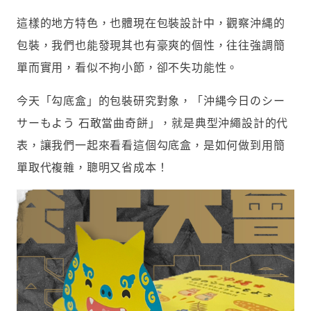
這樣的地方特色，也體現在包裝設計中，觀察沖縄的
包裝，我們也能發現其也有豪爽的個性，往往強調簡
單而實用，看似不拘小節，卻不失功能性。
今天「勾底盒」的包裝研究對象，「沖縄今日のシー
サーもよう 石敢當曲奇餅」，就是典型沖繩設計的代
表，讓我們一起來看看這個勾底盒，是如何做到用簡
單取代複雜，聰明又省成本！