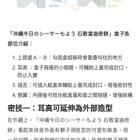
「沖縄今日のシーサーもよう 石敢當曲奇餅」盒子各
部位介紹：
上膠處Ａ、Ｂ：勾底盒組裝時會重疊勾住的地方
耳高 ：盒子兩邊的小翅膀，可輔助上蓋完成封口，
防止入塵
插舌：可插入紙盒來輔助上蓋完成封口，增強密封性
側翼：內摺後可抵住紙盒蓋和面之間接縫，增強結構
密技一：耳高可延伸為外部造型
在外觀上，「沖縄今日のシーサーもよう 石敢當曲奇
餅」看起來就是外面有獅子頭造型的可愛包裝盒，但
一旦打開，你會發現它的巧妙之處。外部的獅子頭造