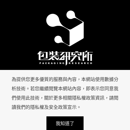
為提供您更多優質的服務與內容，本網站使用數據分
首頁
包裝印刷
析技術。若您繼續閱覽本網站內容，即表示您同意我
超好笑包裝研究
知識專欄
們使用此技術，關於更多相關隱私權政策資訊，請閱
讀我們的
隱私權及安全政策宣示
。
keyboard_arrow_up
設備介紹
服務案例
handshake
calendar_month
local_mall
我知道了
服務方案
關於我們