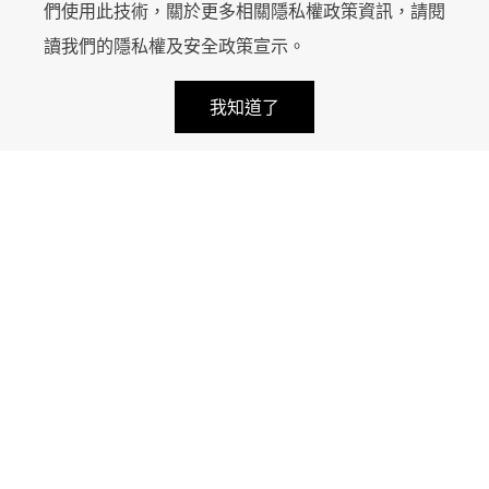
們使用此技術，關於更多相關隱私權政策資訊，請閱
讀我們的
隱私權及安全政策宣示
。
keyboard_arrow_up
首頁
包裝印刷
handshake
calendar_month
local_mall
我知道了
超好笑包裝研究
知識專欄
LINE 諮詢
報價諮詢
近期活動
商店
設備介紹
服務案例
服務方案
關於我們
臺中市南屯區工業區二十二路25號
service@ace.com.tw
+886 4-2359-6678
+886 4-2359-6777
週一至週五、08:30 - 16:30，例假日休息