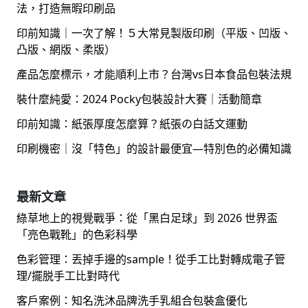
法，打造無暇印刷品
印前知識｜一次了解！５大常見製版印刷（平版、凹版、
凸版、網版、柔版）
產品怎麼標示，才能順利上市？台灣vs日本食品包裝法規
裝什麼純愛：2024 Pocky包裝設計大賽｜活動簡章
印前知識：紙張厚度怎麼算？紙張の白話文運動
印刷機密｜沒「特色」的設計最便宜—特別色的必備知識
最新文章
綠草地上的視覺戰爭：從「黑白足球」到 2026 世界盃
「亮色戰靴」的色彩科學
色彩管理：丟掉手邊的sample！從手工比對轉成電子管
理/擺脱手工比對時代
客戶案例：知名洗沐品牌洗手乳組合包裝盒優化