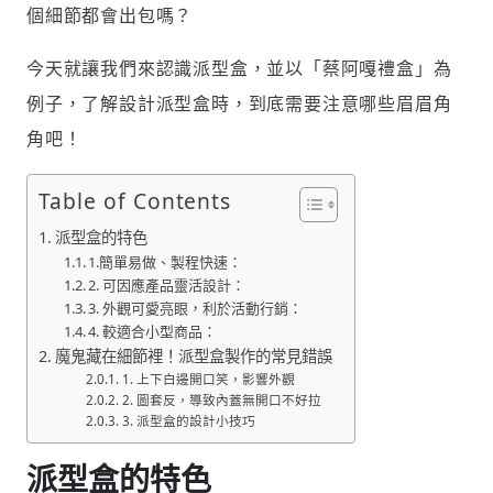
個細節都會出包嗎？
今天就讓我們來認識派型盒，並以「蔡阿嘎禮盒」為
例子，了解設計派型盒時，到底需要注意哪些眉眉角
角吧！
Table of Contents
派型盒的特色
1.簡單易做、製程快速：
2. 可因應產品靈活設計：
3. 外觀可愛亮眼，利於活動行銷：
4. 較適合小型商品：
魔鬼藏在細節裡！派型盒製作的常見錯誤
1. 上下白邊開口笑，影響外觀
2. 圖套反，導致內蓋無開口不好拉
3. 派型盒的設計小技巧
派型盒的特色